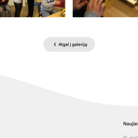
Atgal į galeriją
Naujie