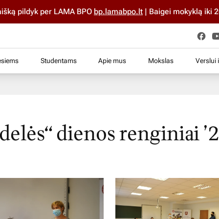
ą pildyk per LAMA BPO
bp.lamabpo.lt
| Baigei mokyklą iki 2025 
esiems
Studentams
Apie mus
Mokslas
Verslui 
delės“ dienos renginiai ’