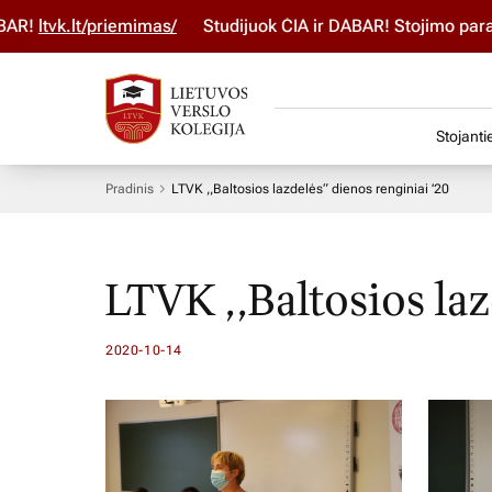
ltvk.lt/priemimas/
Studijuok ČIA ir DABAR! Stojimo paraišk
Stojanti
Pradinis
LTVK ,,Baltosios lazdelės“ dienos renginiai ’20
LTVK ,,Baltosios laz
2020-10-14