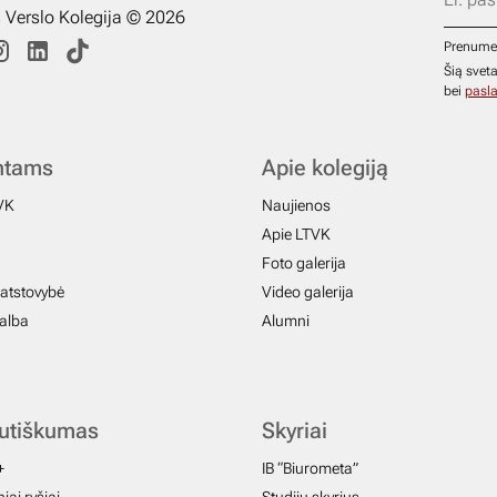
s Verslo Kolegija © 2026
Prenume
Šią svet
bei
pasla
ntams
Apie kolegiją
VK
Naujienos
Apie LTVK
Foto galerija
atstovybė
Video galerija
galba
Alumni
autiškumas
Skyriai
+
IB “Biurometa”