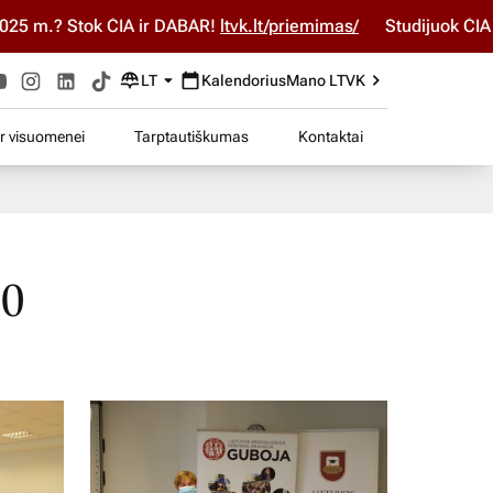
m.? Stok ČIA ir DABAR!
ltvk.lt/priemimas/
Studijuok ČIA ir D
LT
Kalendorius
Mano LTVK
ir visuomenei
Tarptautiškumas
Kontaktai
20