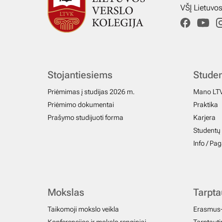
VŠĮ Lietuvo
Stojantiesiems
Stude
Priėmimas į studijas 2026 m.
Mano LT
Priėmimo dokumentai
Praktika
Prašymo studijuoti forma
Karjera
Studentų 
Info / Pa
Mokslas
Tarpt
Taikomoji mokslo veikla
Erasmus