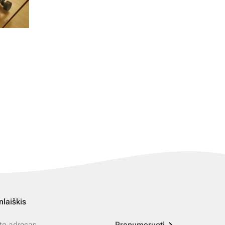
nlaiškis
Prenumeruoti