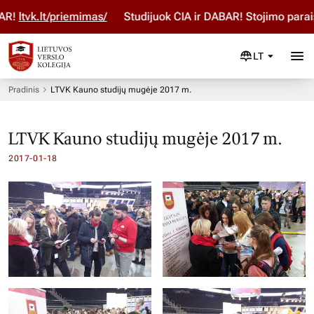
tvk.lt/priemimas/
Studijuok ČIA ir DABAR! Stojimo paraišką
LT
Pradinis
LTVK Kauno studijų mugėje 2017 m.
LTVK Kauno studijų mugėje 2017 m.
2017-01-18