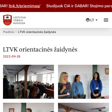
R!
ltvk.lt/priemimas/
Studijuok ČIA ir DABAR! Stojimo parai
LT
Pradinis
LTVK orientacinės žaidynės
LTVK orientacinės žaidynės
2022-09-28