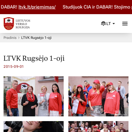
DABAR!
ltvk.lt/priemimas/
Studijuok ČIA ir DABAR! Stojimo p
LT
Pradinis
LTVK Rugsėjo 1-oji
LTVK Rugsėjo 1-oji
2015-09-01