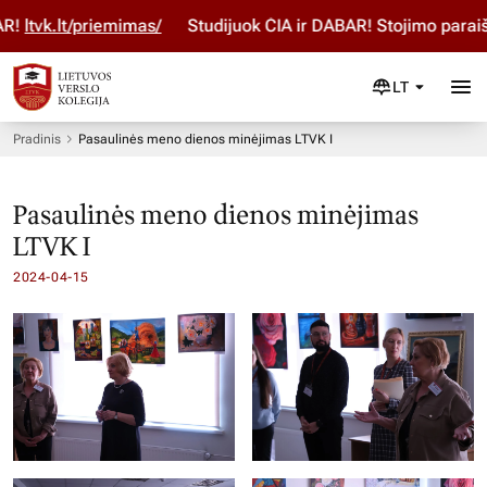
k.lt/priemimas/
Studijuok ČIA ir DABAR! Stojimo paraišką p
LT
Pradinis
Pasaulinės meno dienos minėjimas LTVK I
Pasaulinės meno dienos minėjimas
LTVK I
2024-04-15