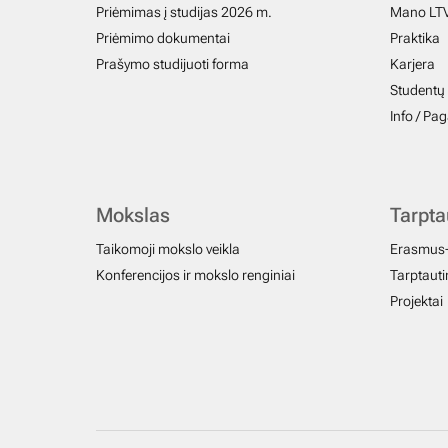
Priėmimas į studijas 2026 m.
Mano LT
Priėmimo dokumentai
Praktika
Prašymo studijuoti forma
Karjera
Studentų 
Info / Pa
Mokslas
Tarpt
Taikomoji mokslo veikla
Erasmus
Konferencijos ir mokslo renginiai
Tarptautin
Projektai