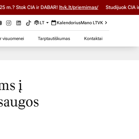
? Stok ČIA ir DABAR!
ltvk.lt/priemimas/
Studijuok ČIA ir DAB
LT
Kalendorius
Mano LTVK
ir visuomenei
Tarptautiškumas
Kontaktai
ms į
ėsaugos