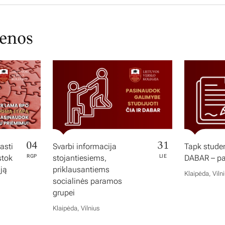
ienos
04
31
asti
Svarbi informacija
Tapk studen
stok
RGP
stojantiesiems,
LIE
DABAR – pas
iją
priklausantiems
Klaipėda, Viln
socialinės paramos
grupei
Klaipėda, Vilnius