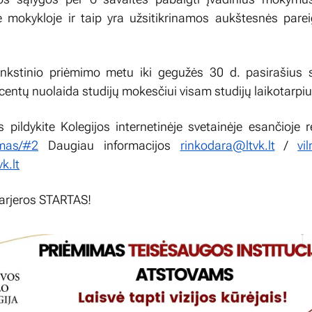
e mokykloje ir taip yra užsitikrinamos aukštesnės pare
ankstinio priėmimo metu iki gegužės 30 d. pasirašius s
entų nuolaida studijų mokesčiui visam studijų laikotarpiu
pildykite Kolegijos internetinėje svetainėje esančioje re
mimas/#2
Daugiau informacijos
rinkodara@ltvk.lt
/
vi
k.lt
arjeros STARTAS!