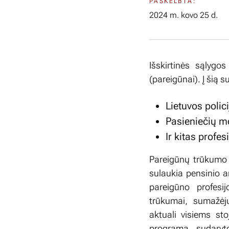
PASKELBTA:
2024 m. kovo 25 d.
Išskirtinės sąlygos
(pareigūnai). Į šią 
Lietuvos polic
Pasieniečių m
Ir kitas profe
Pareigūnų trūkumo 
sulaukia pensinio a
pareigūno profesi
trūkumai, sumažėju
aktuali visiems sto
programą, sudaryto