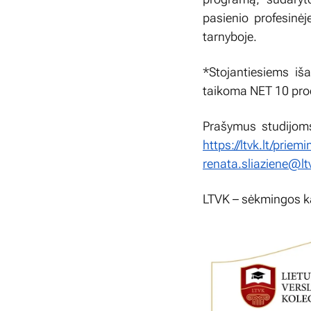
pasienio profesinėj
tarnyboje.
*Stojantiesiems iš
taikoma NET 10 proc
Prašymus studijoms 
https://ltvk.lt/prie
renata.sliaziene@ltv
LTVK – sėkmingos k