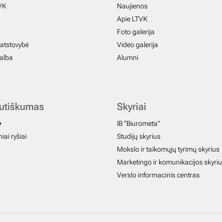
VK
Naujienos
Apie LTVK
Foto galerija
atstovybė
Video galerija
galba
Alumni
autiškumas
Skyriai
+
IB “Biurometa”
iai ryšiai
Studijų skyrius
Mokslo ir taikomųjų tyrimų skyrius
Marketingo ir komunikacijos skyri
Verslo informacinis centras