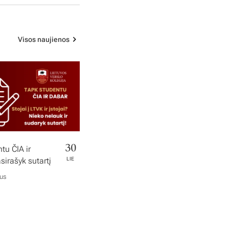
Visos naujienos
30
tu ČIA ir
irašyk sutartį
LIE
ius