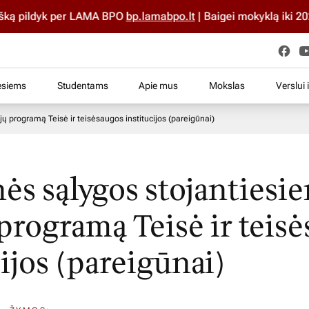
ildyk per LAMA BPO
bp.lamabpo.lt
| Baigei mokyklą iki 2025 m.
esiems
Studentams
Apie mus
Mokslas
Verslui 
ijų programą Teisė ir teisėsaugos institucijos (pareigūnai)
nės sąlygos stojantiesie
 programą Teisė ir teis
ijos (pareigūnai)