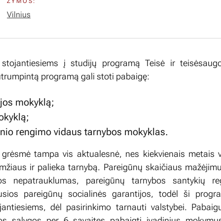
ŽYMOS:
Vilnius
 stojantiesiems į studijų programą Teisė ir teisėsaugo
sutrumpintą programą gali stoti pabaigę:
ijos mokyklą;
okyklą;
sinio rengimo vidaus tarnybos mokyklas.
grėsmė tampa vis aktualesnė, nes kiekvienais metais v
mžiaus ir palieka tarnybą. Pareigūnų skaičiaus mažėjimui 
jos nepatrauklumas, pareigūnų tarnybos santykių re
sios pareigūnų socialinės garantijos, todėl ši progr
jantiesiems, dėl pasirinkimo tarnauti valstybei. Pabaig
s sąlygos per 6 savaites pabaigti įvadinius mokymus 