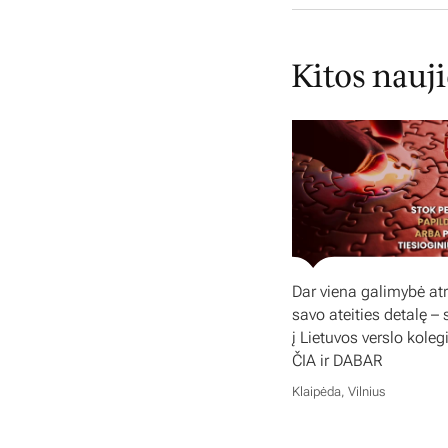
Kitos nauj
Dar viena galimybė atr
savo ateities detalę – 
į Lietuvos verslo koleg
ČIA ir DABAR
Klaipėda, Vilnius