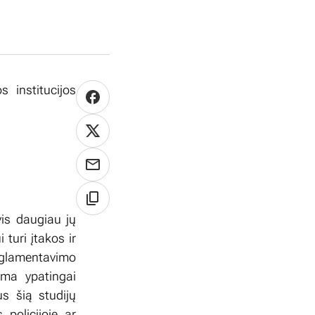
s institucijos
is daugiau jų
turi įtakos ir
glamentavimo
ama ypatingai
us šią studijų
policijoje ar