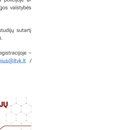
igos valstybės
tudijų sutartį
i.
gistracijoje –
lnius@ltvk.lt
/