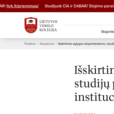
vk.lt/priemimas/
Studijuok ČIA ir DABAR! Stojimo paraišką p
Stojanti
Pradinis
Naujienos
Išskirtinės sąlygos stojantiesiems į stud
Išskirti
studijų
instituc