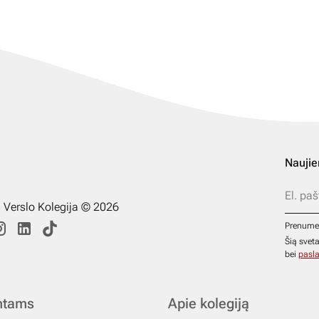
Naujie
s Verslo Kolegija © 2026
Prenume
Šią svet
bei
pasla
ntams
Apie kolegiją