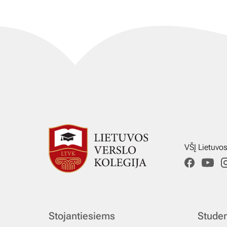
VŠĮ Lietuvo
Stojantiesiems
Stude