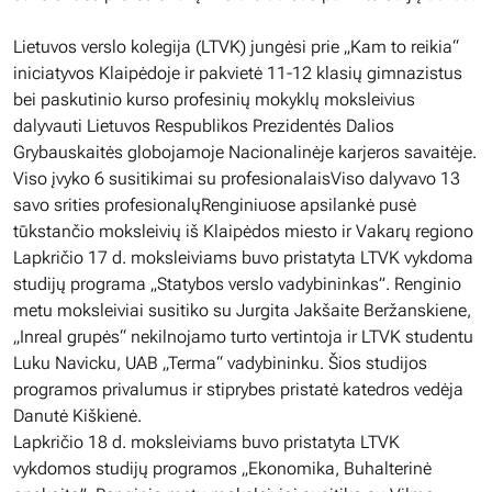
Lietuvos verslo kolegija (LTVK) jungėsi prie „Kam to reikia“
iniciatyvos Klaipėdoje ir pakvietė 11-12 klasių gimnazistus
bei paskutinio kurso profesinių mokyklų moksleivius
dalyvauti Lietuvos Respublikos Prezidentės Dalios
Grybauskaitės globojamoje Nacionalinėje karjeros savaitėje.
Viso įvyko 6 susitikimai su profesionalaisViso dalyvavo 13
savo srities profesionalųRenginiuose apsilankė pusė
tūkstančio moksleivių iš Klaipėdos miesto ir Vakarų regiono
Lapkričio 17 d. moksleiviams buvo pristatyta LTVK vykdoma
studijų programa „Statybos verslo vadybininkas”. Renginio
metu moksleiviai susitiko su Jurgita Jakšaite Beržanskiene,
„Inreal grupės“ nekilnojamo turto vertintoja ir LTVK studentu
Luku Navicku, UAB „Terma“ vadybininku. Šios studijos
programos privalumus ir stiprybes pristatė katedros vedėja
Danutė Kiškienė.
Lapkričio 18 d. moksleiviams buvo pristatyta LTVK
vykdomos studijų programos „Ekonomika, Buhalterinė