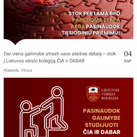
04
Dar viena galimybė atrasti savo ateities detalę – stok
į Lietuvos verslo kolegiją ČIA ir DABAR
RGP
Klaipėda, Vilnius