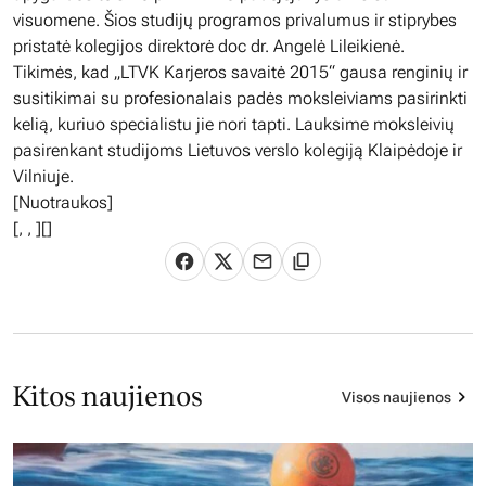
visuomene. Šios studijų programos privalumus ir stiprybes
pristatė kolegijos direktorė doc dr. Angelė Lileikienė.
Tikimės, kad „LTVK Karjeros savaitė 2015“ gausa renginių ir
susitikimai su profesionalais padės moksleiviams pasirinkti
kelią, kuriuo specialistu jie nori tapti. Lauksime moksleivių
pasirenkant studijoms Lietuvos verslo kolegiją Klaipėdoje ir
Vilniuje.
[Nuotraukos]
[
,
,
][]
Kitos naujienos
Visos naujienos