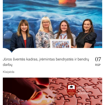
07
Jūros šventės kadras, įrėmintas bendrystės ir bendrų
darbų
RGP
Klaipėda