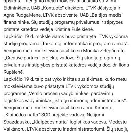
apskaita”. Renginio metu moksleiviai susitiko su Vilma
Eidininkiene, UAB „Kontuotė“ direktore, LTVK dėstytoja ir
Agne Rudgalviene, LTVK absolvente, UAB „Baltijos medis“
finansininke. Šių studijų programų privalumus ir stiprybes
pristatė katedros vedėja Kristina Puleikienė.
Lapkričio 19 d. moksleiviams buvo pristatyta LTVK vykdoma
studijų programa „Taikomoji informatika ir programavimas”.
Renginio metu moksleiviai susitiko su Monika Zelepūgaite,
,,Creative partner” projektų vadove. Šių studijų programų
privalumus ir stiprybes pristatė katedros vedėja doc. dr. Ilona
Rupšienė.
Lapkričio 19 d. taip pat vyko ir kitas susitikimas, kurio metu
moksleiviams buvo pristatyta LTVK vykdomos studijų
programos „Verslo procesų vadybininkas, pardavimų
logistikos vadybininkas, įstaigų ir įmonių administratorius”.
Renginio metu moksleiviai susitiko su Jonu Kimontu,
„Klaipėdos nafta“ SGD projekto vadovu, Nerijumi
Strazdausku, „Klaipėdos nafta“ logistikos vadovu, Modestu
Vaikšnoru, LTVK absolventu ir administratoriumi. Šių studijų