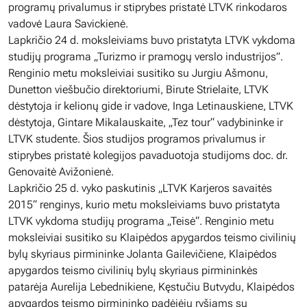
programų privalumus ir stiprybes pristatė LTVK rinkodaros
vadovė Laura Savickienė.
Lapkričio 24 d. moksleiviams buvo pristatyta LTVK vykdoma
studijų programa „Turizmo ir pramogų verslo industrijos”.
Renginio metu moksleiviai susitiko su Jurgiu Ašmonu,
Dunetton viešbučio direktoriumi, Birute Strielaite, LTVK
dėstytoja ir kelionų gide ir vadove, Inga Letinauskiene, LTVK
dėstytoja, Gintare Mikalauskaite, „Tez tour“ vadybininke ir
LTVK studente. Šios studijos programos privalumus ir
stiprybes pristatė kolegijos pavaduotoja studijoms doc. dr.
Genovaitė Avižonienė.
Lapkričio 25 d. vyko paskutinis „LTVK Karjeros savaitės
2015“ renginys, kurio metu moksleiviams buvo pristatyta
LTVK vykdoma studijų programa „Teisė“. Renginio metu
moksleiviai susitiko su Klaipėdos apygardos teismo civilinių
bylų skyriaus pirmininke Jolanta Gailevičiene, Klaipėdos
apygardos teismo civilinių bylų skyriaus pirmininkės
patarėja Aurelija Lebednikiene, Kęstučiu Butvydu, Klaipėdos
apygardos teismo pirmininko padėjėju ryšiams su