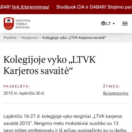
AR!
ltvk.lt/priemimas/
Studijuok ČIA ir DABAR! Stojimo para
LT
Pradinis
Naujienos
Kolegijoje vyko „LTVK Karjeros savaitė“
Kolegijoje vyko „LTVK
Karjeros savaitė“
PASKELBTA:
ŽYMOS:
2015 m. lapkričio 30 d.
Be kategorijos
Lapkričio 16-27 d. kolegijoje vyko renginiai „LTVK karjeros
savaitė 2015“. Renginio metu moksleiviai susitiko su 13
savo srities profesionalų ir iš arčiau susipažinto su jų darbu.