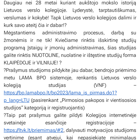
Daugiau nei 28 metai kuriant aukštojo mokslo istoriją
Lietuvos verslo kolegijoje. Lyderystė, tarptautiškumas,
verslumas ir kokybė! Tapk Lietuvos verslo kolegijos dalimi ir
kurk savo ateitį čia ir dabar!?
Mėgstantiems administravimo procesus, darbą su
žmonėmis ir ne tik! Kviečiame rinktis išskirtinę studijų
programą Įstaigų ir įmonių administravimas, šias studijas
galite rinktis NUOTOLINE, nuolatine ir ištęstine studijų forma
KLAIPĖDOJE ir VILNIUJE! ?
?Prašymus studijoms pildykite jau dabar, bendrojo priėmimo
metu LAMA BPO sistemoje, renkantis Lietuvos verslo
kolegiją studijas (VNF) –
https://bp.lamabpo.lt/bp2023/lama_is_pirmas.do1?
p_lang=LTU
(pasirenkant „Pirmosios pakopos ir vientisosios
studijos“ kategoriją ir registruojantis)
?Taip pat prašymus galite pildyti Kolegijos internetinėje
svetainėje esančioje registracijoje –
https://ltvk.lt/priemimas/#2
, dalyvauti motyvacijos studijoms
vertinime (esant atvejui, kai nepasiekiate minimalaus