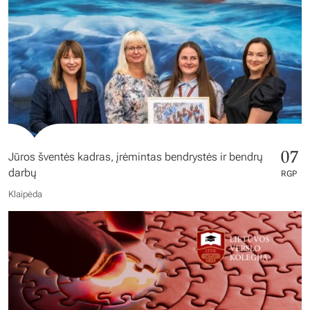
07
Jūros šventės kadras, įrėmintas bendrystės ir bendrų
darbų
RGP
Klaipėda