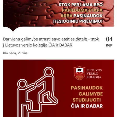
04
Dar viena galimybė atrasti savo ateities detalę – stok
į Lietuvos verslo kolegiją ČIA ir DABAR
RGP
Klaipėda, Vilnius