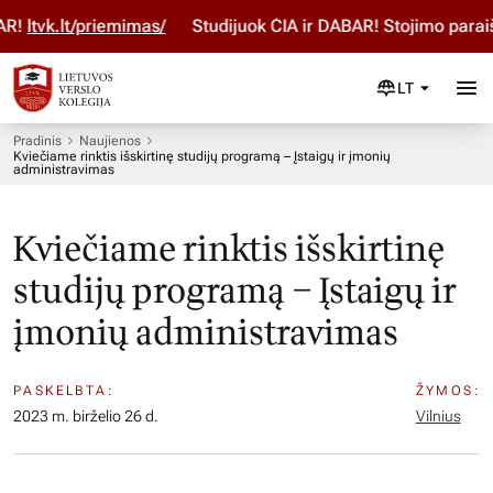
tvk.lt/priemimas/
Studijuok ČIA ir DABAR! Stojimo paraišką
LT
Pradinis
Naujienos
Kviečiame rinktis išskirtinę studijų programą – Įstaigų ir įmonių
administravimas
Kviečiame rinktis išskirtinę
studijų programą – Įstaigų ir
įmonių administravimas
PASKELBTA:
ŽYMOS:
2023 m. birželio 26 d.
Vilnius