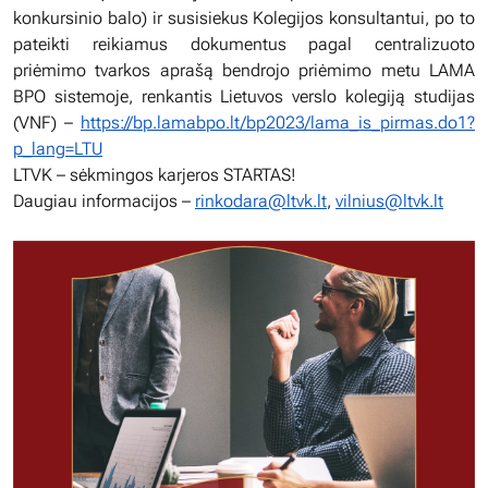
konkursinio balo) ir susisiekus Kolegijos konsultantui, po to
pateikti reikiamus dokumentus pagal centralizuoto
priėmimo tvarkos aprašą bendrojo priėmimo metu LAMA
BPO sistemoje, renkantis Lietuvos verslo kolegiją studijas
(VNF) –
https://bp.lamabpo.lt/bp2023/lama_is_pirmas.do1?
p_lang=LTU
LTVK – sėkmingos karjeros STARTAS!
Daugiau informacijos –
rinkodara@ltvk.lt
,
vilnius@ltvk.lt