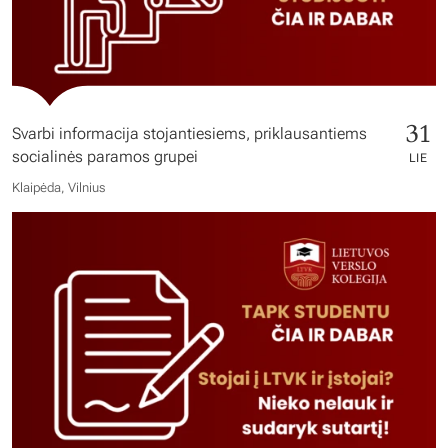
31
Svarbi informacija stojantiesiems, priklausantiems
socialinės paramos grupei
LIE
Klaipėda, Vilnius