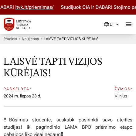
ABAR!
ltvk.lt/priemimas/
Studijuok ČIA ir DABAR! Stojimo par
LT
Pradinis
Naujienos
LAISVĖ TAPTI VIZIJOS KŪRĖJAIS!
LAISVĖ TAPTI VIZIJOS
KŪRĖJAIS!
PASKELBTA:
ŽYMOS:
2024 m. liepos 23 d.
Vilnius
‼️Būsimas studente, suskubk pasirinkti savo ateities
studijas! Iki pagrindinio LAMA BPO priėmimo etapo
pabaigos liko visai nedaug‼️