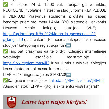
✅Iki Liepos 24 d. 12:00 val. studijas galite rinktis,
NUOTOLINE, nuolatine ir ištęstine studijų forma KLAIPĖDOJE
ir VILNIUJE! Prašymus studijoms pildykite jau dabar,
bendrojo priėmimo metu LAMA BPO sistemoje, renkantis
Lietuvos verslo kolegiją studijas (VNF) –
https://bp.lamabpo.lt/bp2024/lama_is_pavasaris.do1?
p_lang=LTU
(pasirenkant „Pirmosios pakopos ir vientisosios
studijos“ kategoriją ir registruojantis)⬅️
✅Taip pat prašymus galite pildyti Kolegijos internetinėje
svetainėje esančioje registracijoje –
https://ltvk.lt/priemimas/#2
Ir su Jumis susisieks Kolegijos
konsultantas su tolimesne informacija.
LTVK – sėkmingos karjeros STARTAS!⬅️
✅Daugiau informacijos –
rinkodara@ltvk.lt
,
vilnius@ltvk.lt
?Šiandien stok į LTVK – Rytoj leisk talentui virsti karjera!?