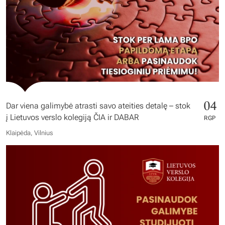
04
Dar viena galimybė atrasti savo ateities detalę – stok
į Lietuvos verslo kolegiją ČIA ir DABAR
RGP
Klaipėda, Vilnius