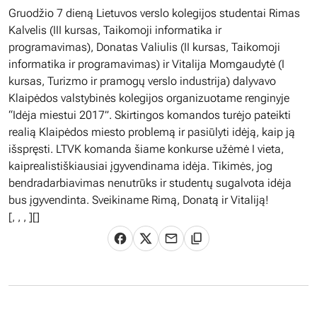
Gruodžio 7 dieną Lietuvos verslo kolegijos studentai Rimas
Kalvelis (III kursas, Taikomoji informatika ir
programavimas), Donatas Valiulis (II kursas, Taikomoji
informatika ir programavimas) ir Vitalija Momgaudytė (I
kursas, Turizmo ir pramogų verslo industrija) dalyvavo
Klaipėdos valstybinės kolegijos organizuotame renginyje
“Idėja miestui 2017”. Skirtingos komandos turėjo pateikti
realią Klaipėdos miesto problemą ir pasiūlyti idėją, kaip ją
išspręsti. LTVK komanda šiame konkurse užėmė I vieta,
kaiprealistiškiausiai įgyvendinama idėja. Tikimės, jog
bendradarbiavimas nenutrūks ir studentų sugalvota idėja
bus įgyvendinta. Sveikiname Rimą, Donatą ir Vitaliją!
[
,
,
,
][]