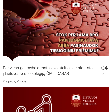
04
Dar viena galimybė atrasti savo ateities detalę – stok
į Lietuvos verslo kolegiją ČIA ir DABAR
RGP
Klaipėda, Vilnius