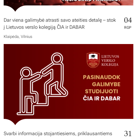
04
Dar viena galimybė atrasti savo ateities detalę – stok
į Lietuvos verslo kolegiją ČIA ir DABAR
RGP
Klaipėda, Vilnius
31
Svarbi informacija stojantiesiems, priklausantiems