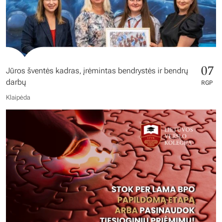
07
Jūros šventės kadras, įrėmintas bendrystės ir bendrų
darbų
RGP
Klaipėda