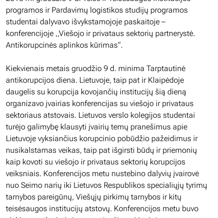
programos ir Pardavimų logistikos studijų programos
studentai dalyvavo išvykstamojoje paskaitoje –
konferencijoje ,,Viešojo ir privataus sektorių partnerystė.
Antikorupcinės aplinkos kūrimas“.
Kiekvienais metais gruodžio 9 d. minima Tarptautinė
antikorupcijos diena. Lietuvoje, taip pat ir Klaipėdoje
daugelis su korupcija kovojančių institucijų šią dieną
organizavo įvairias konferencijas su viešojo ir privataus
sektoriaus atstovais. Lietuvos verslo kolegijos studentai
turėjo galimybę klausyti įvairių temų pranešimus apie
Lietuvoje vyksiančius korupcinio pobūdžio pažeidimus ir
nusikalstamas veikas, taip pat išgirsti būdų ir priemonių
kaip kovoti su viešojo ir privataus sektorių korupcijos
veiksniais. Konferencijos metu nustebino dalyvių įvairovė
nuo Seimo narių iki Lietuvos Respublikos specialiųjų tyrimų
tarnybos pareigūnų, Viešųjų pirkimų tarnybos ir kitų
teisėsaugos institucijų atstovų. Konferencijos metu buvo