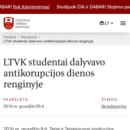
BAR!
ltvk.lt/priemimas/
Studijuok ČIA ir DABAR! Stojimo para
LT
Pradinis
Naujienos
LTVK studentai dalyvavo antikorupcijos dienos renginyje
LTVK studentai dalyvavo
antikorupcijos dienos
renginyje
PASKELBTA:
ŽYMOS:
2016 m. gruodžio 09 d.
Be kategorijos
2016 m. gruodžio 9 d. Teisė ir Teisėsaugos institucijos