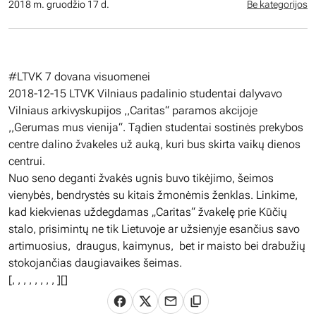
2018 m. gruodžio 17 d.
Be kategorijos
#LTVK 7 dovana visuomenei
2018-12-15 LTVK Vilniaus padalinio studentai dalyvavo
Vilniaus arkivyskupijos ,,Caritas“ paramos akcijoje
,,Gerumas mus vienija“. Tądien studentai sostinės prekybos
centre dalino žvakeles už auką, kuri bus skirta vaikų dienos
centrui.
Nuo seno deganti žvakės ugnis buvo tikėjimo, šeimos
vienybės, bendrystės su kitais žmonėmis ženklas. Linkime,
kad kiekvienas uždegdamas „Caritas“ žvakelę prie Kūčių
stalo, prisimintų ne tik Lietuvoje ar užsienyje esančius savo
artimuosius, draugus, kaimynus, bet ir maisto bei drabužių
stokojančias daugiavaikes šeimas.
[
,
,
,
,
,
,
,
,
][]