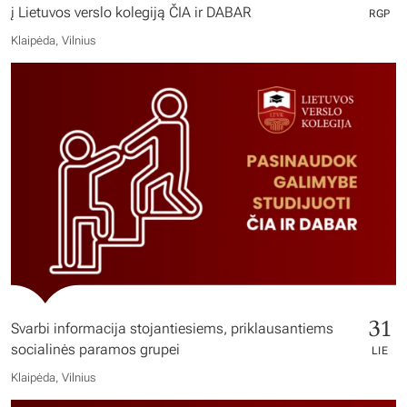
į Lietuvos verslo kolegiją ČIA ir DABAR
RGP
Klaipėda, Vilnius
31
Svarbi informacija stojantiesiems, priklausantiems
socialinės paramos grupei
LIE
Klaipėda, Vilnius