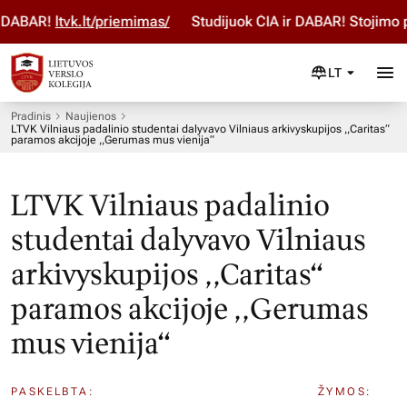
DABAR!
ltvk.lt/priemimas/
Studijuok ČIA ir DABAR! Stojimo p
LT
Pradinis
Naujienos
LTVK Vilniaus padalinio studentai dalyvavo Vilniaus arkivyskupijos ,,Caritas“
paramos akcijoje ,,Gerumas mus vienija“
LTVK Vilniaus padalinio
studentai dalyvavo Vilniaus
arkivyskupijos ,,Caritas“
paramos akcijoje ,,Gerumas
mus vienija“
PASKELBTA:
ŽYMOS: