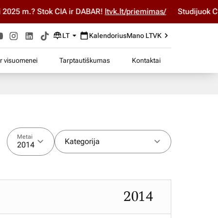
5 m.? Stok ČIA ir DABAR!
ltvk.lt/priemimas/
Studijuok ČIA ir
LT
Kalendorius
Mano LTVK
ir visuomenei
Tarptautiškumas
Kontaktai
Metai
Kategorija
2014
2014