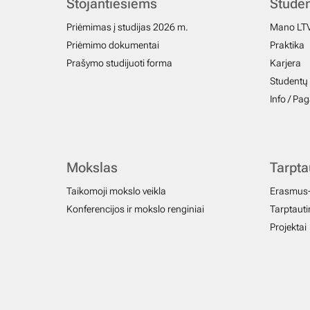
Stojantiesiems
Stude
Priėmimas į studijas 2026 m.
Mano LT
Priėmimo dokumentai
Praktika
Prašymo studijuoti forma
Karjera
Studentų 
Info / Pa
Mokslas
Tarpt
Taikomoji mokslo veikla
Erasmus
Konferencijos ir mokslo renginiai
Tarptautin
Projektai