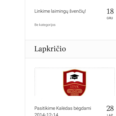
18
Linkime laimingų švenčių!
GRU
Be kategorijos
Lapkričio
28
Pasitikime Kalėdas bėgdami
2014-12-14
LAP