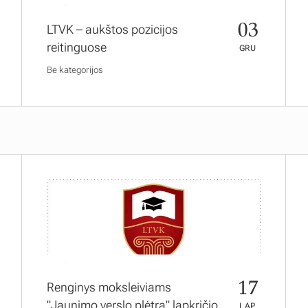
03
LTVK – aukštos pozicijos
reitinguose
GRU
Be kategorijos
17
Renginys moksleiviams
"Jaunimo verslo plėtra" lapkričio
LAP