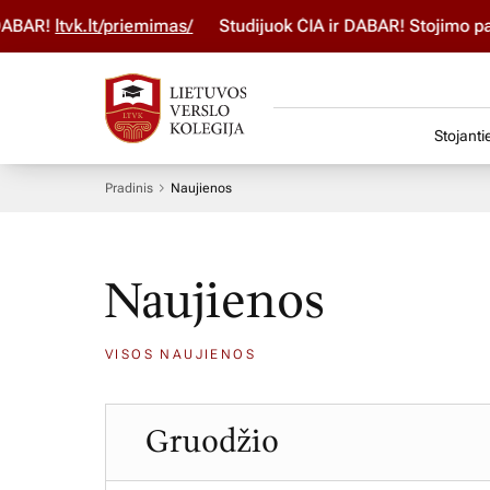
R!
ltvk.lt/priemimas/
Studijuok ČIA ir DABAR! Stojimo parai
Stojanti
Pradinis
Naujienos
Naujienos
VISOS NAUJIENOS
Gruodžio