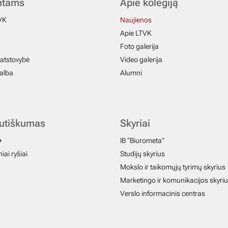
ntams
Apie kolegiją
VK
Naujienos
Apie LTVK
Foto galerija
atstovybė
Video galerija
galba
Alumni
autiškumas
Skyriai
+
IB “Biurometa”
iai ryšiai
Studijų skyrius
Mokslo ir taikomųjų tyrimų skyrius
Marketingo ir komunikacijos skyri
Verslo informacinis centras