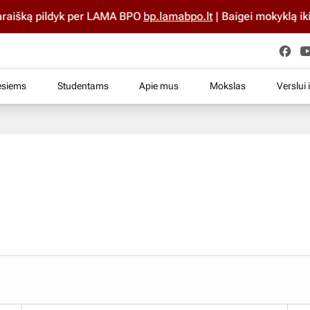
šką pildyk per LAMA BPO
bp.lamabpo.lt
| Baigei mokyklą iki 202
esiems
Studentams
Apie mus
Mokslas
Verslui 