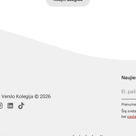
Naujie
s Verslo Kolegija © 2026
Prenume
Šią svet
bei
pasla