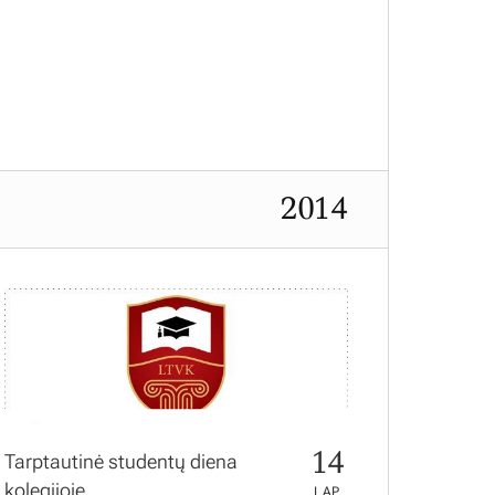
2014
14
Tarptautinė studentų diena
kolegijoje
LAP