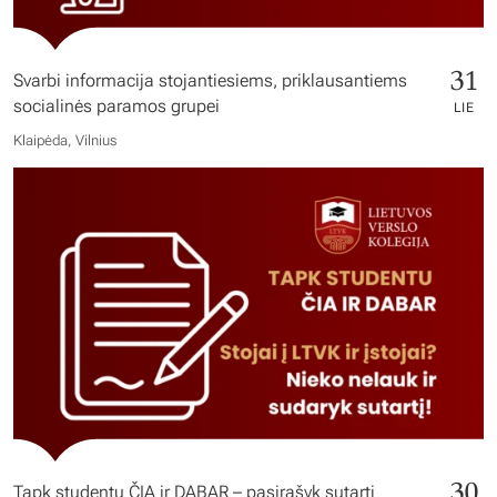
31
Svarbi informacija stojantiesiems, priklausantiems
socialinės paramos grupei
LIE
Klaipėda, Vilnius
30
Tapk studentu ČIA ir DABAR – pasirašyk sutartį