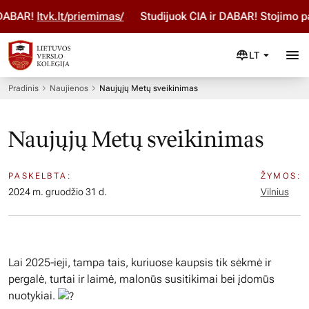
ABAR!
ltvk.lt/priemimas/
Studijuok ČIA ir DABAR! Stojimo pa
LT
Pradinis
Naujienos
Naujųjų Metų sveikinimas
Naujųjų Metų sveikinimas
PASKELBTA:
ŽYMOS:
2024 m. gruodžio 31 d.
Vilnius
Lai 2025-ieji, tampa tais, kuriuose kaupsis tik sėkmė ir
pergalė, turtai ir laimė, malonūs susitikimai bei įdomūs
nuotykiai.