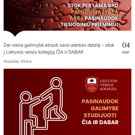
04
Dar viena galimybė atrasti savo ateities detalę – stok
į Lietuvos verslo kolegiją ČIA ir DABAR
RGP
Klaipėda, Vilnius