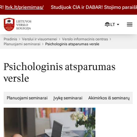
k.lt/priemimas/
Studijuok ČIA ir DABAR! Stojimo paraišką p
LT
Pradinis
Verslui ir visuomenei
Verslo informacinis centras
Planuojami seminarai
Psichologinis atsparumas versle
Psichologinis atsparumas
versle
Planuojami seminarai
Įvykę seminarai
Akimirkos iš seminarų