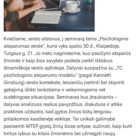
Kviečiame, verslo atstovus, į seminarą tema „Psichologinis
atsparumas versle“, kuris vyks spalio 30 d., Klaipėdoje,
Turgaus g. 21. Jo metu nagrinėsime, kuo pasižymi atsparūs
žmonės ir kaip šios savybės padeda įveikti iššūkius
dinamiškoje verslo aplinkoje. Dalyviai susipažins su „7C
psichologinio atsparumo modeliu“ (pagal Kenneth
Ginsburg) verslo kontekste, leisiančiu įvertinti bei stiprinti
gebėjimą išlikti lankstiems ir veiksmingiems net
sudėtingose situacijose. Seminaras bus įtraukiantis –
dalyviai analizuos realius pavyzdžius, diskutuos ir atliks
praktines užduotis, kad įgytos žinios būtų lengviau
pritaikomos kasdienėje veikloje. Tai unikali galimybė
pasisemti MTEP grįstų žinių šiose srityse, sužinoti, kaip kurti
tvirtus ryšius su kitais žmonėmis bei užmegzti naujų