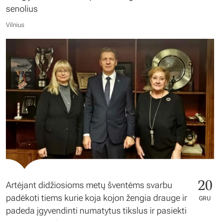
senolius
Vilnius
20
Artėjant didžiosioms metų šventėms svarbu
padėkoti tiems kurie koja kojon žengia drauge ir
GRU
padeda įgyvendinti numatytus tikslus ir pasiekti