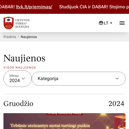
!
ltvk.lt/priemimas/
Studijuok ČIA ir DABAR! Stojimo paraiš
LT
Pradinis
Naujienos
Naujienos
VISOS NAUJIENOS
Metai
Kategorija
2024
Gruodžio
2024